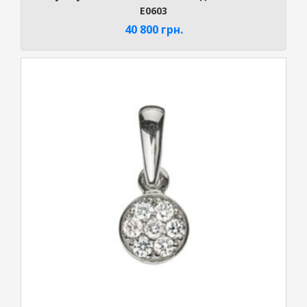
E0603
40 800
грн.