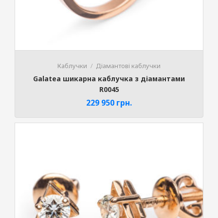
Каблучки
Діамантові каблучки
Galatea шикарна каблучка з діамантами
R0045
229 950
грн.