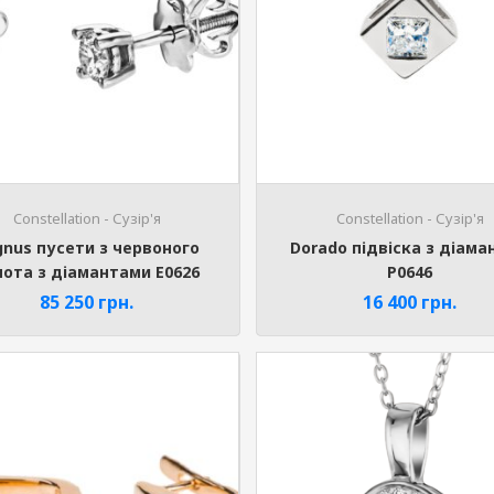
Constellation - Сузір'я
Constellation - Сузір'я
gnus пусети з червоного
Dorado підвіска з діама
лота з діамантами E0626
P0646
85 250
грн.
16 400
грн.