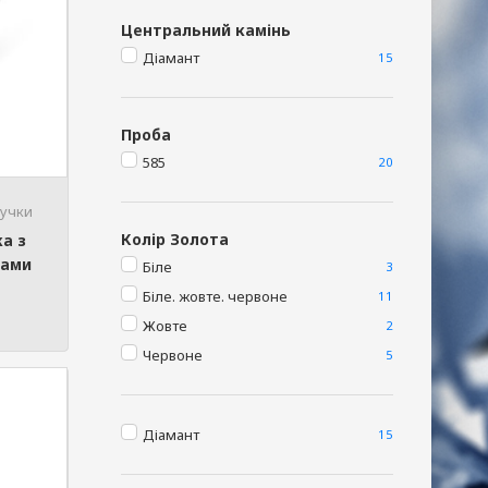
Центральний камінь
Діамант
15
Проба
585
20
лучки
Колір Золота
ка з
тами
Біле
3
Біле. жовте. червоне
11
Жовте
2
Червоне
5
Діамант
15