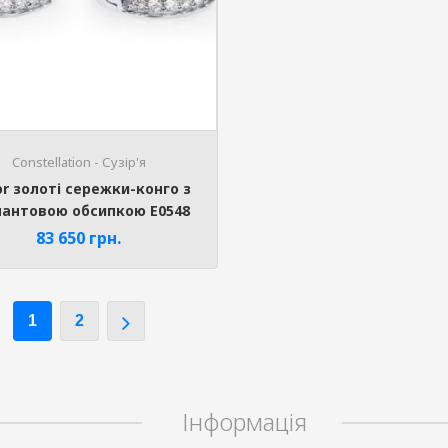
Constellation - Сузір'я
or золоті сережки-конго з
мантовою обсипкою E0548
83 650
грн.
1
2
Інформація