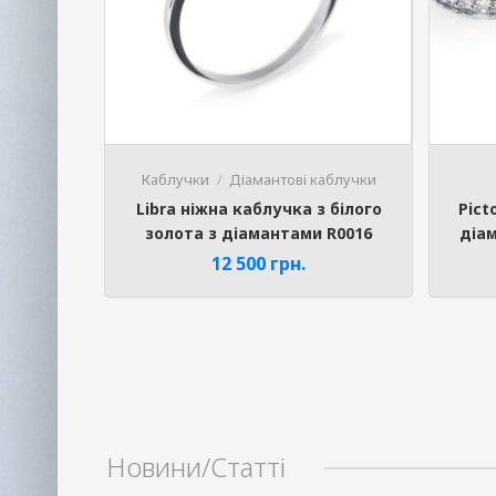
Каблучки
Діамантові каблучки
Libra ніжна каблучка з білого
Pict
золота з діамантами R0016
діа
12 500
грн.
Phone
Новини/Статті