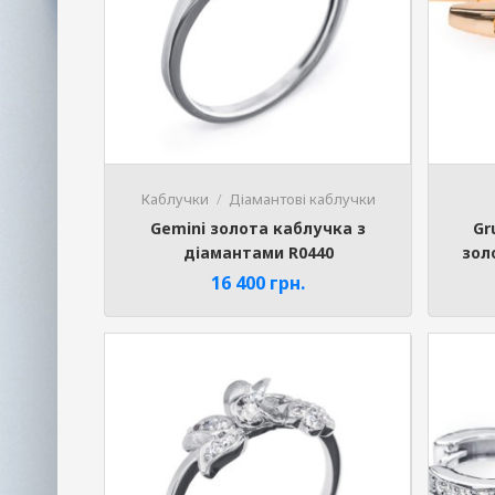
Каблучки
Діамантові каблучки
Gemini золота каблучка з
Gr
діамантами R0440
зол
16 400
грн.