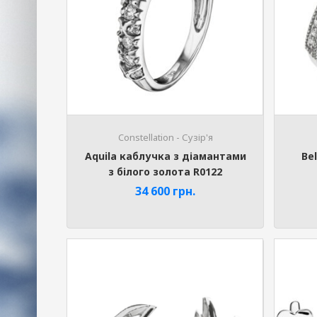
Constellation - Сузір'я
Aquila каблучка з діамантами
Be
з білого золота R0122
34 600
грн.