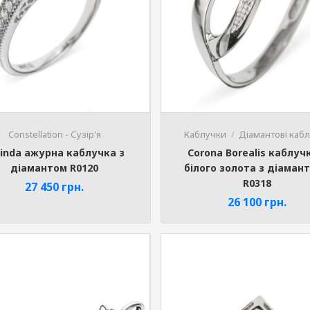
Constellation - Сузір'я
Каблучки
Діамантові каб
linda ажурна каблучка з
Corona Borealis каблуч
діамантом R0120
білого золота з діаман
R0318
27 450
грн.
26 100
грн.