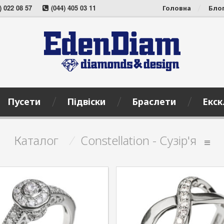
) 022 08 57
(044) 405 03 11
Головна
Бло
Пусети
Підвіски
Браслети
Екск
Каталог
/
Constellation - Сузір'я