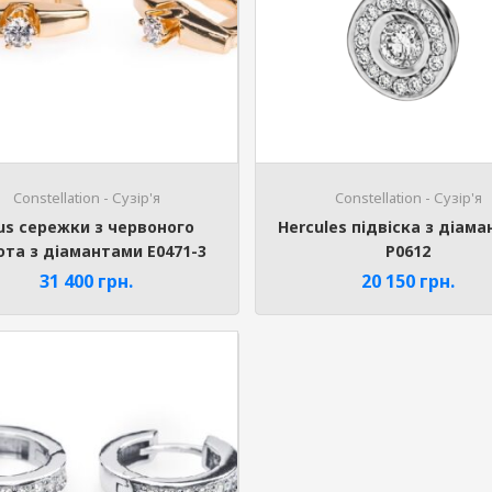
Constellation - Сузір'я
Constellation - Сузір'я
us сережки з червоного
Hercules підвіска з діам
ота з діамантами E0471-3
P0612
31 400
грн.
20 150
грн.