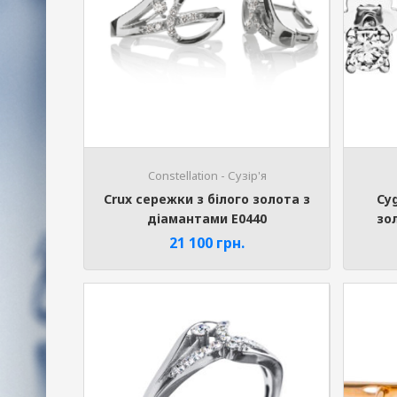
Constellation - Сузір'я
Crux сережки з білого золота з
Cy
діамантами E0440
зо
21 100
грн.