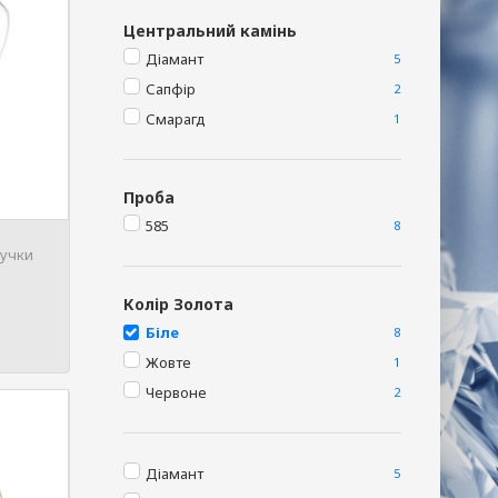
Центральний камінь
Діамант
5
Сапфір
2
Смарагд
1
Проба
585
8
лучки
Колір Золота
Біле
8
Жовте
1
Червоне
2
Діамант
5