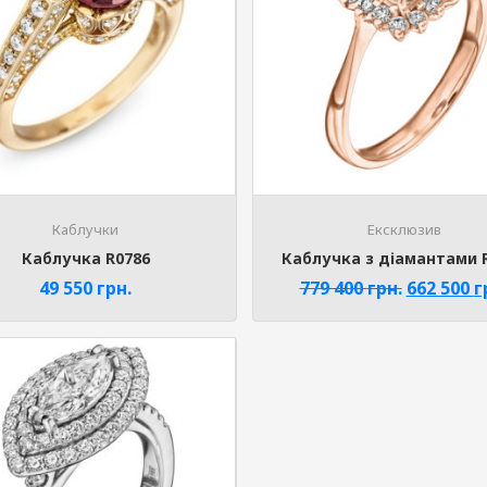
Каблучки
Ексклюзив
Каблучка R0786
Каблучка з діамантами 
49 550
грн.
779 400
грн.
662 500
г