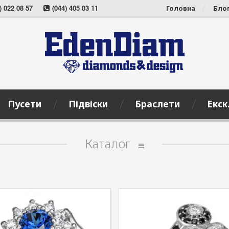
) 022 08 57
(044) 405 03 11
Головна
Бло
Пусети
Підвіски
Браслети
Екск
Каталог