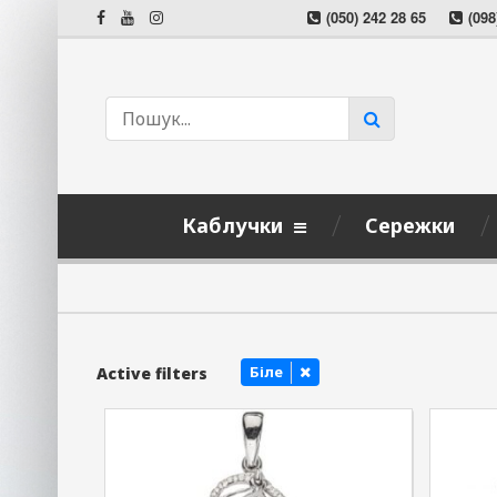
(050) 242 28 65
(098
Каблучки
Сережки
Біле
Active filters