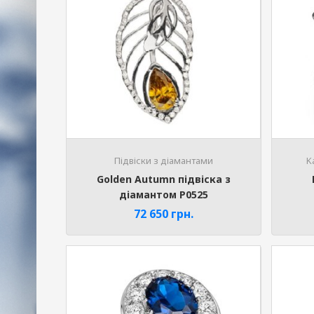
Підвіски з діамантами
K
Golden Autumn підвіска з
діамантом P0525
72 650
грн.