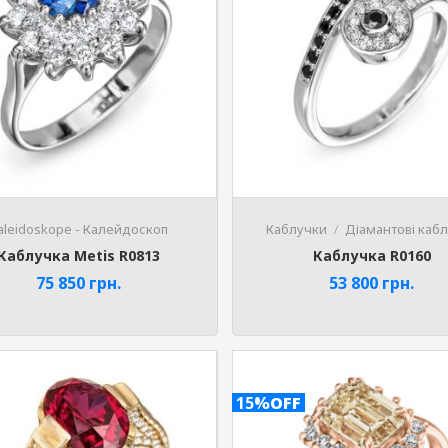
aleidoskope - Калейдоскоп
Каблучки
Діамантові каб
Каблучка Metis R0813
Каблучка R0160
75 850
грн.
53 800
грн.
15%
OFF