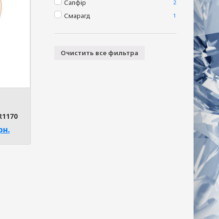
Сапфір
2
Смарагд
1
Очистить все фильтра
R1170
рн.