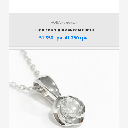
НОВА колекція
Підвіска з діамантом P0610
51 350
грн.
41 250
грн.