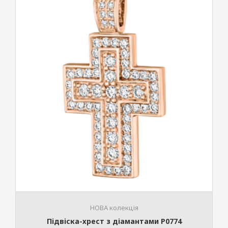
НОВА колекція
Підвіска-хрест з діамантами P0774