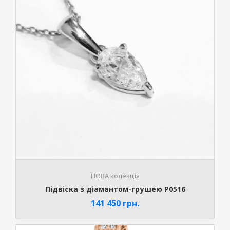
НОВА колекція
Підвіска з діамантом-грушею P0516
141 450
грн.