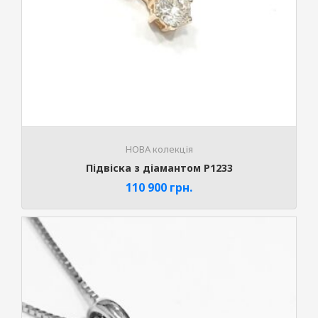
НОВА колекція
Підвіска з діамантом P1233
110 900
грн.