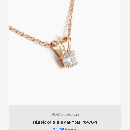
НОВА колекція
Підвіска з діамантом P0476-1