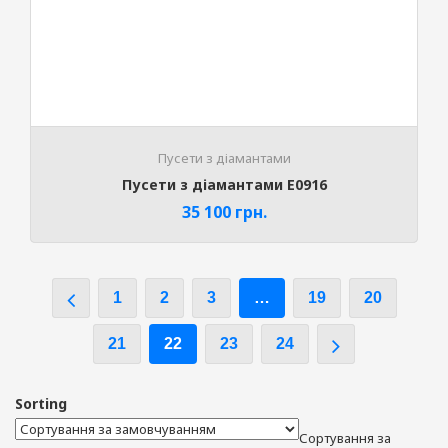
Пусети з діамантами
Пусети з діамантами E0916
35 100
грн.
1
2
3
…
19
20
21
22
23
24
Sorting
Сортування за