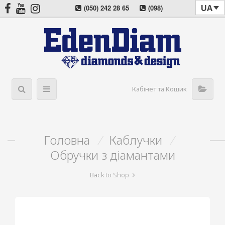
UA
(050) 242 28 65
(098)
022 08 57
(044) 405 03 11
Кабінет та Кошик
Головна
/
Каблучки
/
Обручки з діамантами
Back to Shop