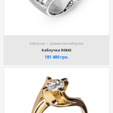
Каблучки
Діамантові каблучки
Каблучка R0843
181 400
грн.