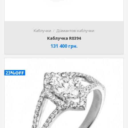
Каблучки
Діамантові каблучки
Каблучка R0394
131 400
грн.
23%
OFF