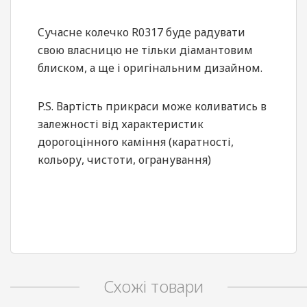
Cучасне колечко R0317 буде радувати
свою власницю не тільки діамантовим
блиском, а ще і оригінальним дизайном.
P.S. Вартість прикраси може коливатись в
залежності від характеристик
дорогоцінного каміння (каратності,
кольору, чистоти, огранування)
Схожі товари