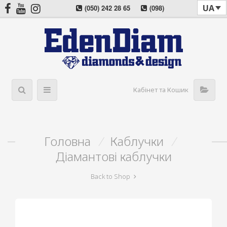
UA
(050) 242 28 65
(098)
022 08 57
(044) 405 03 11
Кабінет та Кошик
Головна
/
Каблучки
/
Діамантові каблучки
Back to Shop