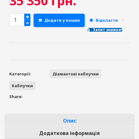
35 350
грн.
Додати у кошик
Відкласти
Запит знижки!
Категорії:
Діамантові каблучки
Каблучки
Share:
Опис
Додаткова інформація