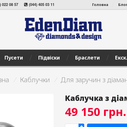
) 022 08 57
(044) 405 03 11
Головна
Бло
Пусети
Підвіски
Браслети
Екск
вна
/
Каблучки
/
Для заручин з діама
Каблучка з ді
49 150
грн.