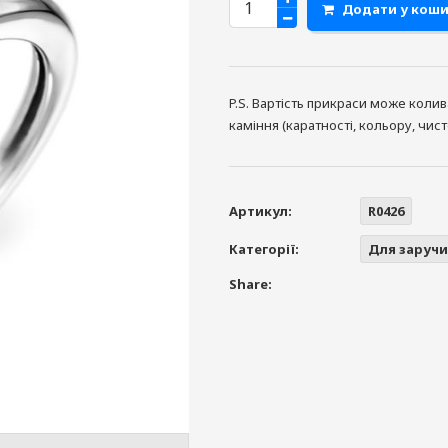
Додати у кош
P.S. Вартість прикраси може коли
каміння (каратності, кольору, чис
Артикул:
R0426
Категорії:
Для заручи
Share: