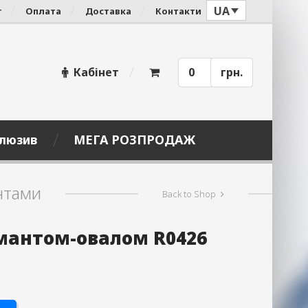
UA
г
Оплата
Доставка
Контакти
Кабінет
0
грн.
люзив
МЕГА РОЗПРОДАЖ
нтами
Back to Shop
амантом-овалом R0426