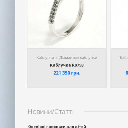
Каблучки
Діамантові каблучки
Каб
Каблучка R0793
221 350
грн.
8
Phone
Новини/Статті
Telegram
Ювелірні прикраси для дітей