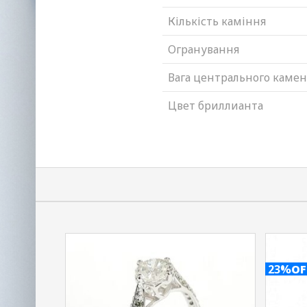
Кількість каміння
Огранування
Вага центрального каме
Цвет бриллианта
23%
OF