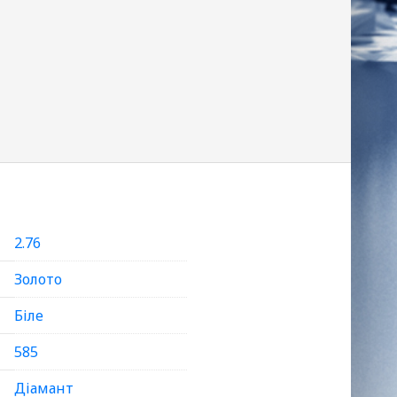
2.76
Золото
Біле
585
Діамант