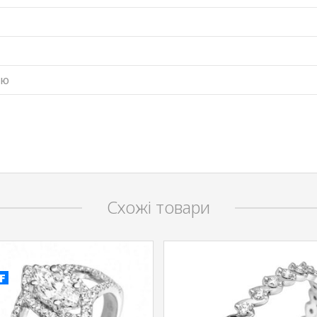
ню
Схожі товари
F