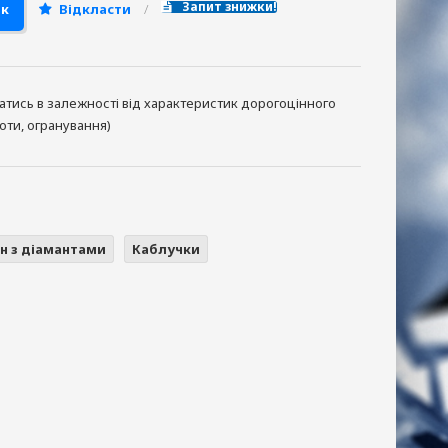
Запит знижки!
ик
Відкласти
ватись в залежності від характеристик дорогоцінного
тоти, огранування)
н з діамантами
Каблучки