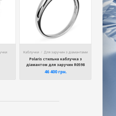
учки
Каблучки
Для заручин з діамантами
Polaris стильна каблучка з
діамантом для заручин R0598
46 400
грн.