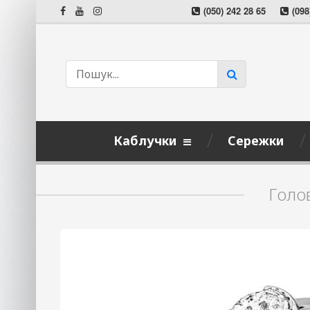
(050) 242 28 65
(098
Каблучки
Сережки
Голо