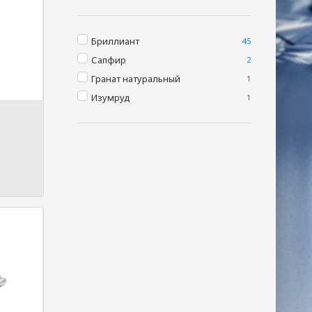
Бриллиант
45
Сапфир
2
Гранат натуральный
1
Изумруд
1