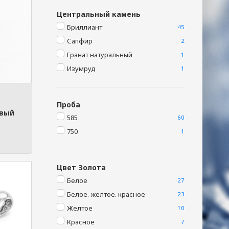
Центральный камень
Бриллиант
45
Сапфир
2
Гранат натуральный
1
Изумруд
1
Проба
овый
585
60
750
1
Цвет Золота
Белое
27
Белое. желтое. красное
23
Желтое
10
Красное
7