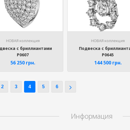
НОВАЯ коллекция
НОВАЯ коллекция
двеска с бриллиантами
Подвеска с бриллиант
P0607
P0645
56 250
грн.
144 500
грн.
2
3
4
5
6
Информация