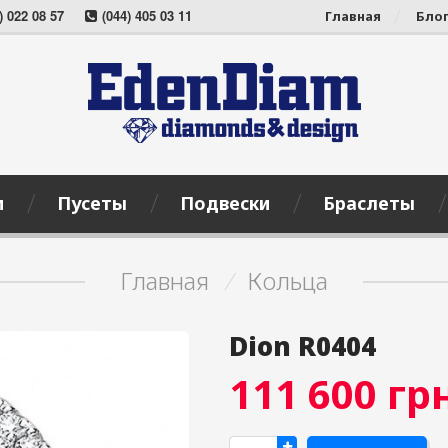
) 022 08 57
(044) 405 03 11
Главная
Бло
и
Пусеты
Подвески
Браслеты
Главная
/
Кольца
Dion R0404
111 600
грн