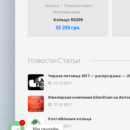
Кольца
Помолвочные с
бриллиантами
Кольцо R0209
55 250
грн.
Новости/Статьи
Phone
Черная пятница 2017 — распродажа — 2
21.11.2017
Telegram
Ювелирная компания EdenDiam на Antva
Viber
27.10.2017
Коктейльные кольца
1
27.09.2017
Ми онлайн