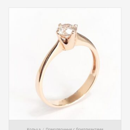
Кольца
Помолвочные с бриллиантами